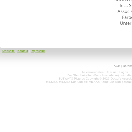
Inc.,
Associ
Farb
Unter
Startseite
|
Kontakt
|
Impressum
AGB
|
Daten
Die verwendeten Bilder und Logos unt
Der Shopbetreiber (Franchisenehmer) nutzt di
SUBWAY® Pictures Copyright © 2026 Doctor's Associat
MILKA®, MILKA® Kuh und die MILKA® Farbe Lila sind geschüt