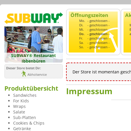
Öffnungszeiten
Ak
Mo.
- geschlossen -
Di.
- geschlossen -
Mi.
- geschlossen -
Do.
- geschlossen -
Fr.
- geschlossen -
Sa.
- geschlossen -
So.
- geschlossen -
SUBWAY® Restaurant
Ibbenbüren
Dieser Store bietet Dir:
Der Store ist momentan geschl
Abholservice
Produktübersicht
Impressum
Sandwiches
For Kids
Wraps
Salate
Sub-Platten
Cookies & Chips
Getränke