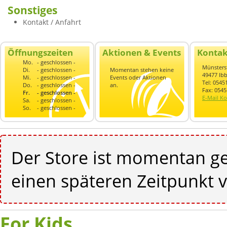
Sonstiges
Kontakt / Anfahrt
Öffnungszeiten
Aktionen & Events
Kontak
Mo.
- geschlossen -
Münsterst
Di.
- geschlossen -
Momentan stehen keine
49477 Ib
Mi.
- geschlossen -
Events oder Aktionen
Tel: 054
Do.
- geschlossen -
an.
Fax: 054
Fr.
- geschlossen -
E-Mail Ko
Sa.
- geschlossen -
So.
- geschlossen -
Der Store ist momentan ge
einen späteren Zeitpunkt v
For Kids