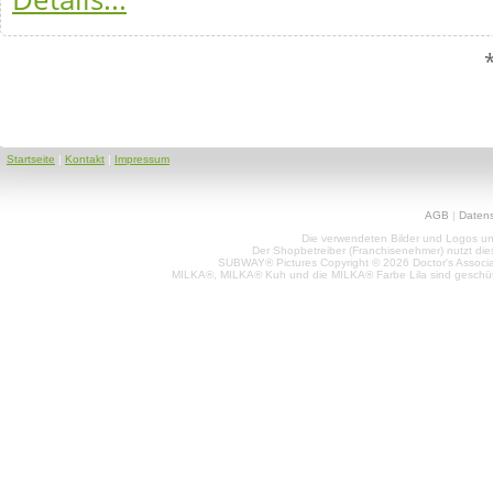
Startseite
|
Kontakt
|
Impressum
AGB
|
Daten
Die verwendeten Bilder und Logos unt
Der Shopbetreiber (Franchisenehmer) nutzt di
SUBWAY® Pictures Copyright © 2026 Doctor's Associat
MILKA®, MILKA® Kuh und die MILKA® Farbe Lila sind geschüt