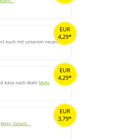
tails...
EUR
4,29*
ert euch mit unserem neuen
EUR
4,29*
nd Käse nach Wahl
Mehr
EUR
3,79*
l
Mehr Details...