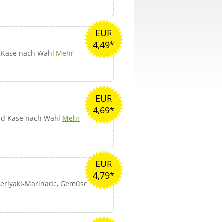
EUR
4,49*
d Käse nach Wahl
Mehr
EUR
4,69*
nd Käse nach Wahl
Mehr
EUR
4,79*
Teriyaki-Marinade, Gemüse