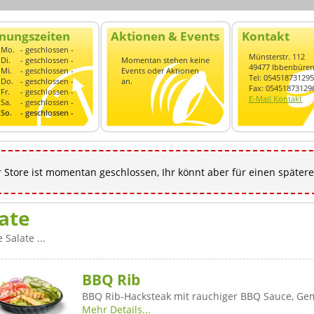
nungszeiten
Aktionen & Events
Kontakt
Mo.
- geschlossen -
Münsterstr. 112
Di.
- geschlossen -
Momentan stehen keine
49477 Ibbenbüre
Mi.
- geschlossen -
Events oder Aktionen
Tel: 054518731295
Do.
- geschlossen -
an.
Fax: 05451873129
Fr.
- geschlossen -
E-Mail Kontakt
Sa.
- geschlossen -
So.
- geschlossen -
 Store ist momentan geschlossen, Ihr könnt aber für einen spätere
ate
 Salate ...
BBQ Rib
BBQ Rib-Hacksteak mit rauchiger BBQ Sauce, G
Mehr Details...