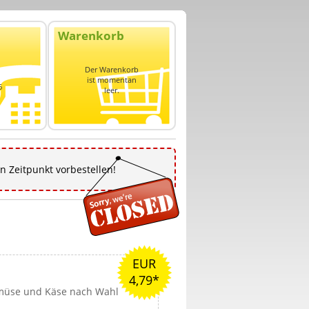
Warenkorb
n
Der Warenkorb
ist momentan
6
leer.
n Zeitpunkt vorbestellen!
EUR
4,79*
emüse und Käse nach Wahl