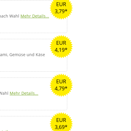
EUR
3,79*
 nach Wahl
Mehr Details...
EUR
4,19*
alami, Gemüse und Käse
EUR
4,79*
 Wahl
Mehr Details...
EUR
3,69*