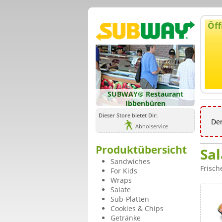
Öff
SUBWAY® Restaurant
Ibbenbüren
Dieser Store bietet Dir:
Der
Abholservice
Produktübersicht
Sal
Sandwiches
Frische
For Kids
Wraps
Salate
Sub-Platten
Cookies & Chips
Getränke