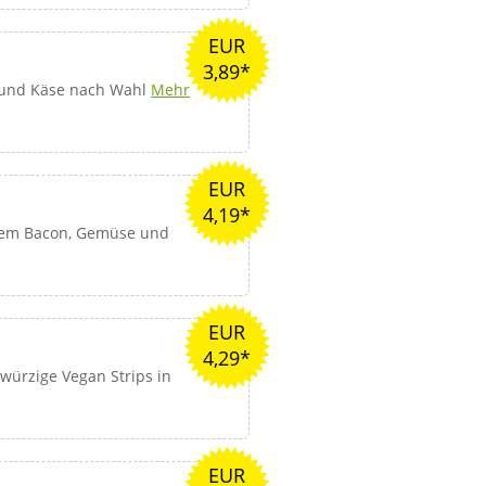
EUR
3,89*
 und Käse nach Wahl
Mehr
EUR
4,19*
igem Bacon, Gemüse und
EUR
4,29*
 würzige Vegan Strips in
EUR