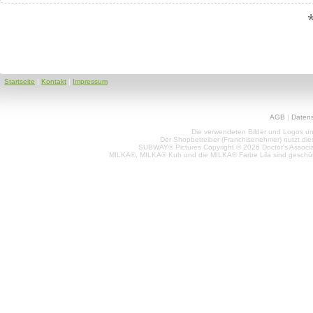
Startseite
|
Kontakt
|
Impressum
AGB
|
Daten
Die verwendeten Bilder und Logos unt
Der Shopbetreiber (Franchisenehmer) nutzt di
SUBWAY® Pictures Copyright © 2026 Doctor's Associat
MILKA®, MILKA® Kuh und die MILKA® Farbe Lila sind geschüt