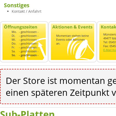
Sonstiges
Kontakt / Anfahrt
Öffnungszeiten
Aktionen & Events
Kontak
Mo.
- geschlossen -
Münsterst
Di.
- geschlossen -
Momentan stehen keine
49477 Ib
Mi.
- geschlossen -
Events oder Aktionen
Tel: 054
Do.
- geschlossen -
an.
Fax: 054
Fr.
- geschlossen -
E-Mail Ko
Sa.
- geschlossen -
So.
- geschlossen -
Der Store ist momentan ge
einen späteren Zeitpunkt v
Sub-Platten