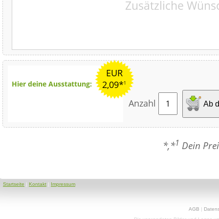
EUR
2,09*
Hier deine Ausstattung:
1
Anzahl
Ab d
1
*,*
Dein Prei
Startseite
|
Kontakt
|
Impressum
AGB
|
Daten