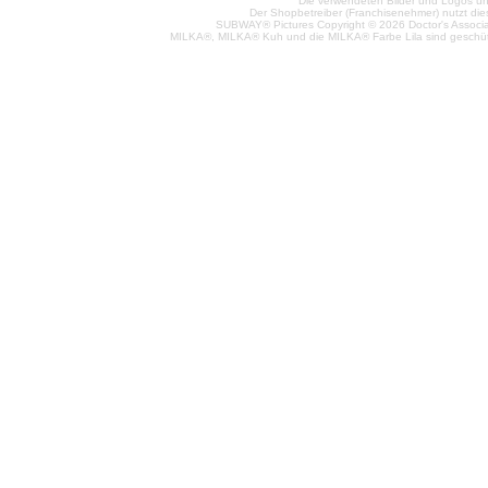
Die verwendeten Bilder und Logos unt
Der Shopbetreiber (Franchisenehmer) nutzt di
SUBWAY® Pictures Copyright © 2026 Doctor's Associat
MILKA®, MILKA® Kuh und die MILKA® Farbe Lila sind geschüt