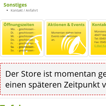
Sonstiges
Kontakt / Anfahrt
Öffnungszeiten
Aktionen & Events
Kontak
Mo.
- geschlossen -
Münsterst
Di.
- geschlossen -
Momentan stehen keine
49477 Ib
Mi.
- geschlossen -
Events oder Aktionen
Tel: 054
Do.
- geschlossen -
an.
Fax: 054
Fr.
- geschlossen -
E-Mail Ko
Sa.
- geschlossen -
So.
- geschlossen -
Der Store ist momentan ge
einen späteren Zeitpunkt v